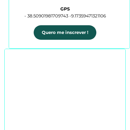
GPS
 - 38.50901981709743 -9.17359471321106 
Quero me inscrever !